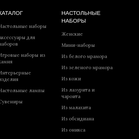
КАТАЛОГ
НАСТОЛЬНЫЕ
НАБОРЫ
Настольные наборы
Женские
Аксессуары для
наборов
Мини-наборы
Игровые наборы из
Из белого мрамора
камня
Из зеленого мрамора
Интерьерные
Из кожи
изделия
Из лазурита и
Настольные лампы
чароита
Сувениры
Из малахита
Из обсидиана
Из оникса