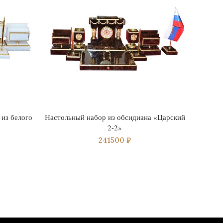
из белого
Настольный набор из обсидиана «Царский
Нас
2-2»
дв
241500
₽