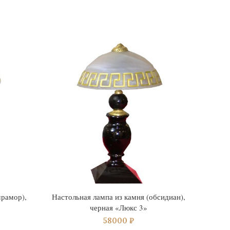
мрамор),
Настольная лампа из камня (обсидиан),
Настол
черная «Люкс 3»
58000
₽