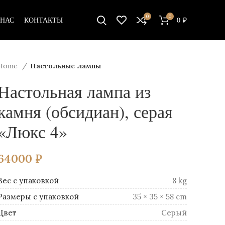
0
0
 НАС
КОНТАКТЫ
0
₽
Home
Настольные лампы
Настольная лампа из
камня (обсидиан), серая
«Люкс 4»
64000
₽
Вес
8 kg
Размеры
35 × 35 × 58 cm
Цвет
Серый