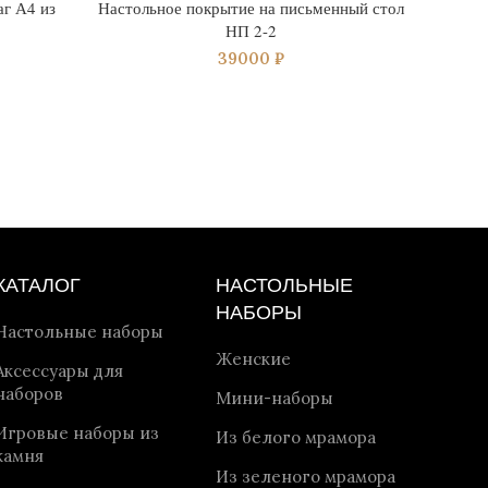
г А4 из
Настольное покрытие на письменный стол
Лоток
НП 2-2
камня
39000
₽
КАТАЛОГ
НАСТОЛЬНЫЕ
НАБОРЫ
Настольные наборы
Женские
Аксессуары для
наборов
Мини-наборы
Игровые наборы из
Из белого мрамора
камня
Из зеленого мрамора