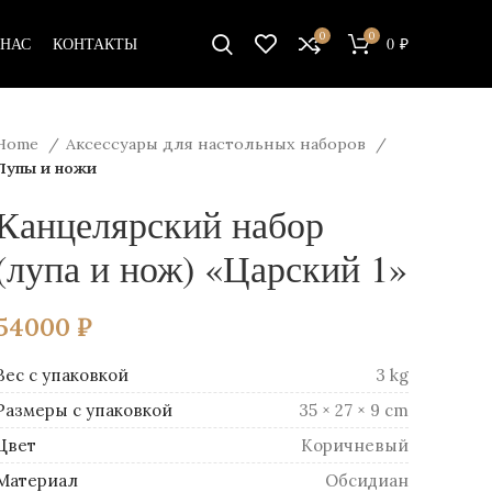
0
0
 НАС
КОНТАКТЫ
0
₽
Home
Аксессуары для настольных наборов
Лупы и ножи
Канцелярский набор
(лупа и нож) «Царский 1»
54000
₽
Вес
3 kg
Размеры
35 × 27 × 9 cm
Цвет
Коричневый
Материал
Обсидиан